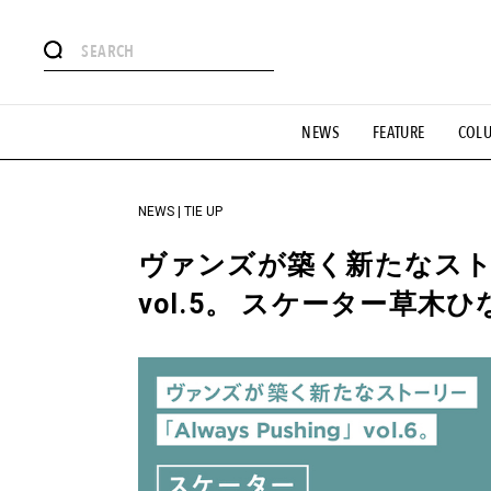
#注目のタグ
NEWS
FEATURE
COL
#SHOPPING ADDICT
#憧れの逸品
#ESSENTIAL DESIG
#GH 銘品の所以
#フイナムのYouTube
#Commune H
#SPORTS
#HANDSOME HANDBOOK
NEWS | TIE UP
ヴァンズが築く新たなストーリー
vol.5。 スケーター草木