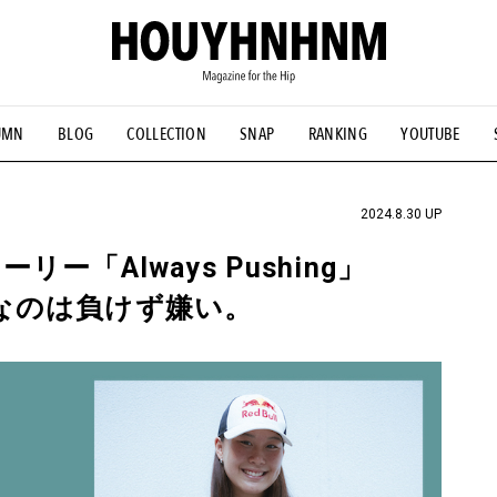
UMN
BLOG
COLLECTION
SNAP
RANKING
YOUTUBE
NS
#古着サミット
#NEW VINTAGE
#マイナーグッド図鑑
#FOCUS IT
#AH.H
#ととけん
#FASHION
#MUSIC
#M
2024.8.30 UP
「Always Pushing」
ひなのは負けず嫌い。