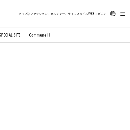
ヒップなファッション、カルチャー、ライフスタイルWEBマガジン
JA
SPECIAL SITE
Commune H
#路地裏てぃーん。
#MONTHLY JOURNAL
EN
OVIE
#LIFESTYLE
#SNEAKER
#OUTDOOR