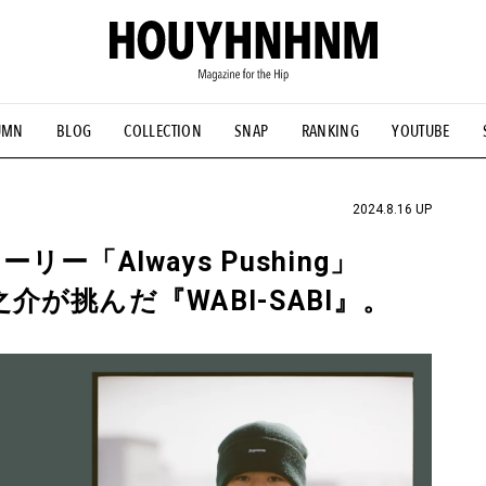
UMN
BLOG
COLLECTION
SNAP
RANKING
YOUTUBE
NS
#古着サミット
#NEW VINTAGE
#マイナーグッド図鑑
#FOCUS IT
#AH.H
#ととけん
#FASHION
#MUSIC
#M
2024.8.16 UP
「Always Pushing」
之介が挑んだ『WABI-SABI』。