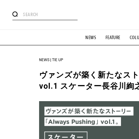
#注目のタグ
NEWS
FEATURE
COL
#SHOPPING ADDICT
#憧れの逸品
#ESSENTIAL DESIG
#GH 銘品の所以
#フイナムのYouTube
#Commune H
#SPORTS
#HANDSOME HANDBOOK
NEWS | TIE UP
ヴァンズが築く新たなストーリー
vol.1 スケーター長谷川絢