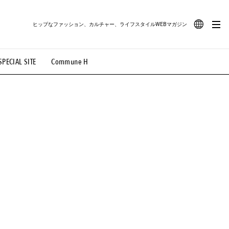
ヒップなファッション、カルチャー、ライフスタイルWEBマガジン
JA
SPECIAL SITE
Commune H
#路地裏てぃーん。
#MONTHLY JOURNAL
EN
OVIE
#LIFESTYLE
#SNEAKER
#OUTDOOR