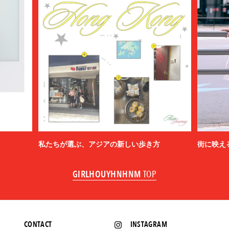
私たちが選ぶ、アジアの新しい歩き方
街に映え
GIRLHOUYHNHNM
TOP
CONTACT
INSTAGRAM