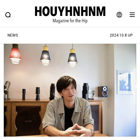
NEWS
FEATURE
BLOG
SNAP
Commune H
ヒップなファッション、カルチャー、ライフスタイルWEBマガジン
JA
NEWS
2024.10.8 UP
EN
#注目のタグ
#SHOPPING ADDICT
#憧れの逸品
#ESSENTIAL DESIGNS
#古着サミット
#NEW VINTAGE
#マイナーグッド図鑑
#路地裏てぃーん。
#MONTHLY JOURNAL
#GH 銘品の所以
#フイナムのYouTube
#Commune H
#FOCUS IT
#AH.H
#ととけん
#FASHION
#MUSIC
#MOVIE