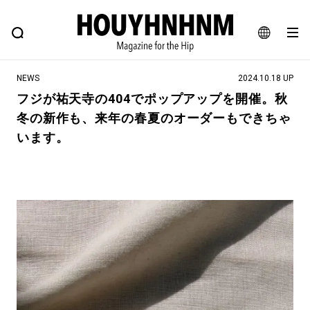
NEWS
FEATURE
BLOG
SNAP
Commune H
ヒップなファッション、カルチャー、ライフスタイルWEBマガジン
JA
NEWS
2024.10.18 UP
EN
フジが祐天寺の404でポップアップを開催。秋
冬の新作も、来年の春夏のオーダーもできちゃ
#注目のタグ
います。
#SHOPPING ADDICT
#憧れの逸品
#ESSENTIAL DESIGNS
#古着サミット
#NEW VINTAGE
#マイナーグッド図鑑
#路地裏てぃーん。
#MONTHLY JOURNAL
#GH 銘品の所以
#フイナムのYouTube
#Commune H
#FOCUS IT
#AH.H
#ととけん
#FASHION
#MUSIC
#MOVIE