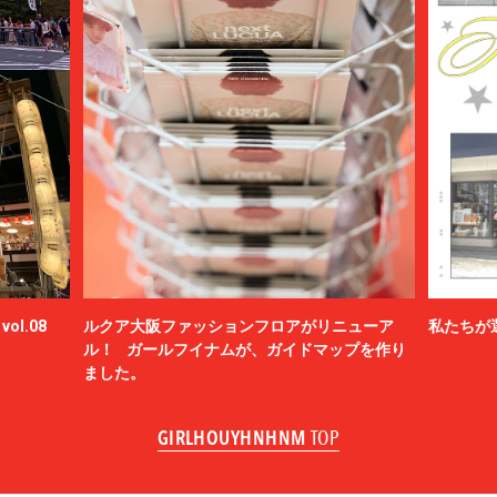
ol.08
ルクア大阪ファッションフロアがリニューア
私たちが
ル！ ガールフイナムが、ガイドマップを作り
ました。
GIRLHOUYHNHNM
TOP