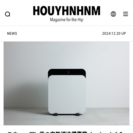
NEWS
FEATURE
BLOG
SNAP
Commune H
ヒップなファッション、カルチャー、ライフスタイルWEBマガジン
JA
NEWS
2024.12.20 UP
EN
#注目のタグ
#SHOPPING ADDICT
#憧れの逸品
#ESSENTIAL DESIGNS
#古着サミット
#NEW VINTAGE
#マイナーグッド図鑑
#路地裏てぃーん。
#MONTHLY JOURNAL
#GH 銘品の所以
#フイナムのYouTube
#Commune H
#FOCUS IT
#AH.H
#ととけん
#FASHION
#MUSIC
#MOVIE