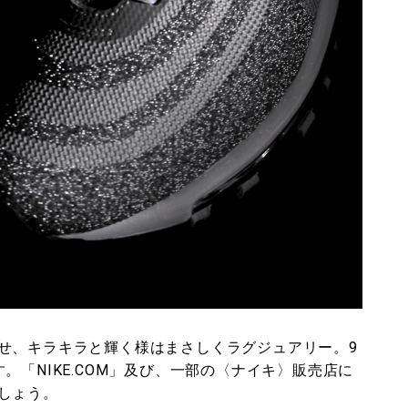
せ、キラキラと輝く様はまさしくラグジュアリー。9
。「NIKE.COM」及び、一部の〈ナイキ〉販売店に
しょう。