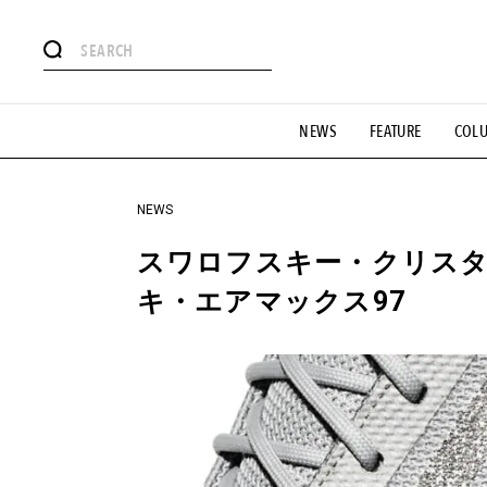
#注目のタグ
NEWS
FEATURE
COL
#SHOPPING ADDICT
#憧れの逸品
#ESSENTIAL DESIG
#GH 銘品の所以
#フイナムのYouTube
#Commune H
#SPORTS
#HANDSOME HANDBOOK
NEWS
スワロフスキー・クリス
キ・エアマックス97