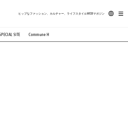
ヒップなファッション、カルチャー、ライフスタイルWEBマガジン
JA
SPECIAL SITE
Commune H
#路地裏てぃーん。
#MONTHLY JOURNAL
EN
OVIE
#LIFESTYLE
#SNEAKER
#OUTDOOR