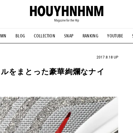
UMN
BLOG
COLLECTION
SNAP
RANKING
YOUTUBE
NS
#古着サミット
#NEW VINTAGE
#マイナーグッド図鑑
#FOCUS IT
#AH.H
#ととけん
#FASHION
#MUSIC
#M
2017.8.18 UP
タルをまとった豪華絢爛なナイ