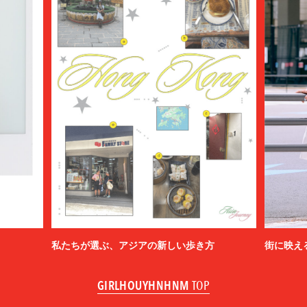
私たちが選ぶ、アジアの新しい歩き方
街に映え
GIRLHOUYHNHNM
TOP