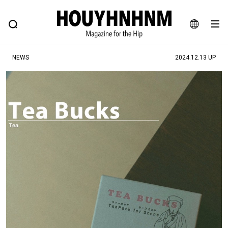
NEWS
FEATURE
BLOG
SNAP
Commune H
ヒップなファッション、カルチャー、ライフスタイルWEBマガジン
JA
NEWS
2024.12.13 UP
EN
#注目のタグ
#SHOPPING ADDICT
#憧れの逸品
#ESSENTIAL DESIGNS
#古着サミット
#NEW VINTAGE
#マイナーグッド図鑑
#路地裏てぃーん。
#MONTHLY JOURNAL
#GH 銘品の所以
#フイナムのYouTube
#Commune H
#FOCUS IT
#AH.H
#ととけん
#FASHION
#MUSIC
#MOVIE