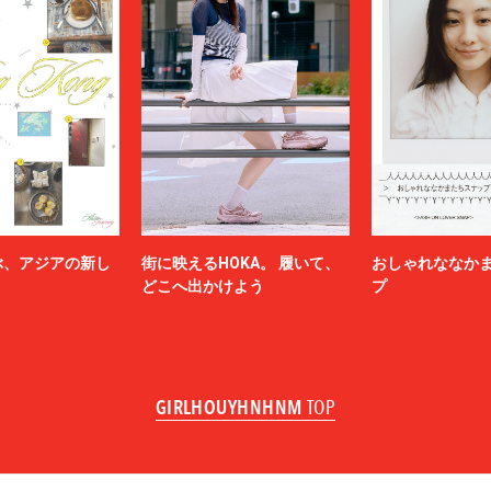
ぶ、アジアの新し
街に映えるHOKA。 履いて、
おしゃれななか
どこへ出かけよう
プ
GIRLHOUYHNHNM
TOP