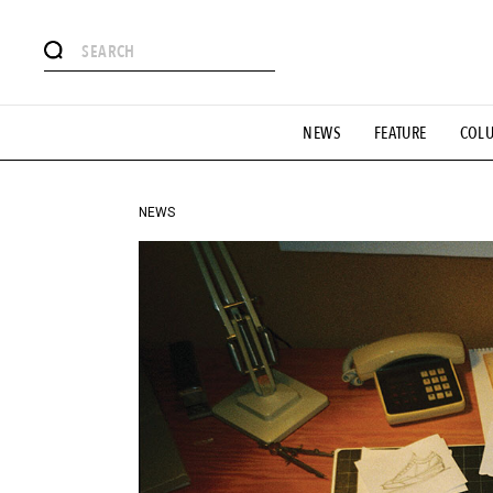
#注目のタグ
NEWS
FEATURE
COL
#SHOPPING ADDICT
#憧れの逸品
#ESSENTIAL DESIG
#GH 銘品の所以
#フイナムのYouTube
#Commune H
#SPORTS
#HANDSOME HANDBOOK
NEWS