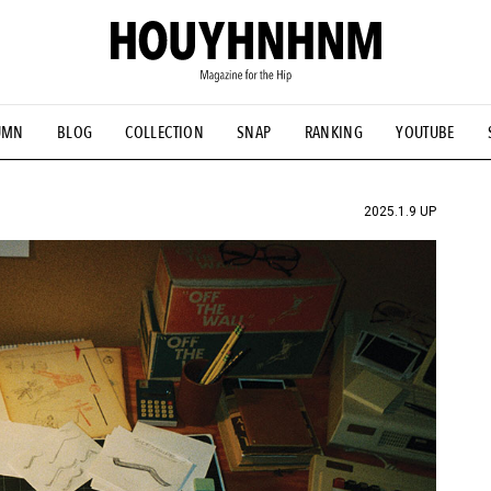
UMN
BLOG
COLLECTION
SNAP
RANKING
YOUTUBE
NS
#古着サミット
#NEW VINTAGE
#マイナーグッド図鑑
#FOCUS IT
#AH.H
#ととけん
#FASHION
#MUSIC
#M
2025.1.9 UP