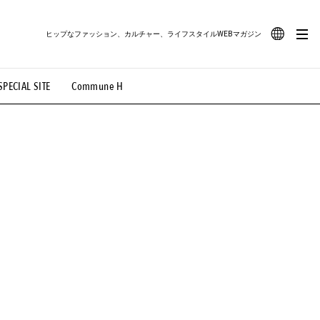
ヒップなファッション、カルチャー、ライフスタイルWEBマガジン
JA
SPECIAL SITE
Commune H
#路地裏てぃーん。
#MONTHLY JOURNAL
EN
OVIE
#LIFESTYLE
#SNEAKER
#OUTDOOR