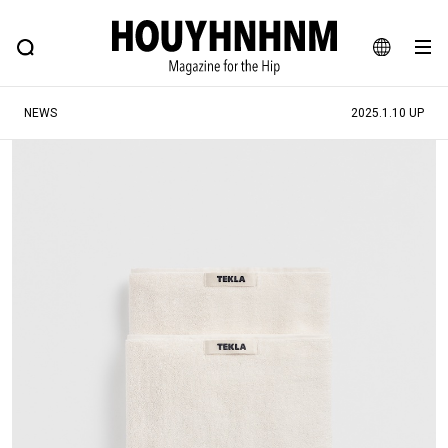
NEWS
FEATURE
BLOG
SNAP
Commune H
ヒップなファッション、カルチャー、ライフスタイルWEBマガジン
JA
NEWS
2025.1.10 UP
EN
#注目のタグ
#SHOPPING ADDICT
#憧れの逸品
#ESSENTIAL DESIGNS
#古着サミット
#NEW VINTAGE
#マイナーグッド図鑑
#路地裏てぃーん。
#MONTHLY JOURNAL
#GH 銘品の所以
#フイナムのYouTube
#Commune H
#FOCUS IT
#AH.H
#ととけん
#FASHION
#MUSIC
#MOVIE