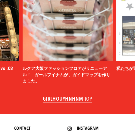
ol.08
ルクア大阪ファッションフロアがリニューア
私たちが
ル！ ガールフイナムが、ガイドマップを作り
ました。
GIRLHOUYHNHNM
TOP
CONTACT
INSTAGRAM