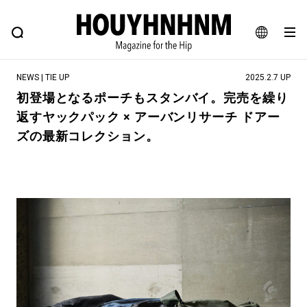
NEWS
FEATURE
BLOG
SNAP
Commune H
ヒップなファッション、カルチャー、ライフスタイルWEBマガジン
JA
NEWS | TIE UP
2025.2.7 UP
EN
初登場となるポーチもスタンバイ。完売を繰り
返すヤックパック × アーバンリサーチ ドアー
#注目のタグ
ズの最新コレクション。
#SHOPPING ADDICT
#憧れの逸品
#ESSENTIAL DESIGNS
#古着サミット
#NEW VINTAGE
#マイナーグッド図鑑
#路地裏てぃーん。
#MONTHLY JOURNAL
#GH 銘品の所以
#フイナムのYouTube
#Commune H
#FOCUS IT
#AH.H
#ととけん
#FASHION
#MUSIC
#MOVIE