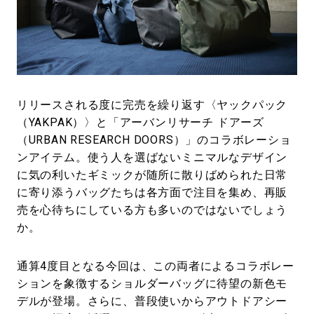
#LIFESTYLE
#SNEAKER
#OUTDOOR
#SPORTS
#HANDSOME HANDBOOK
リリースされる度に完売を繰り返す〈ヤックパック
（YAKPAK）〉と「アーバンリサーチ ドアーズ
（URBAN RESEARCH DOORS）」のコラボレーショ
ンアイテム。使う人を選ばないミニマルなデザイン
に気の利いたギミックが随所に散りばめられた日常
に寄り添うバッグたちは各方面で注目を集め、再販
売を心待ちにしている方も多いのではないでしょう
か。
通算4度目となる今回は、この両者によるコラボレー
ションを象徴するショルダーバッグに待望の新色モ
デルが登場。さらに、普段使いからアウトドアシー