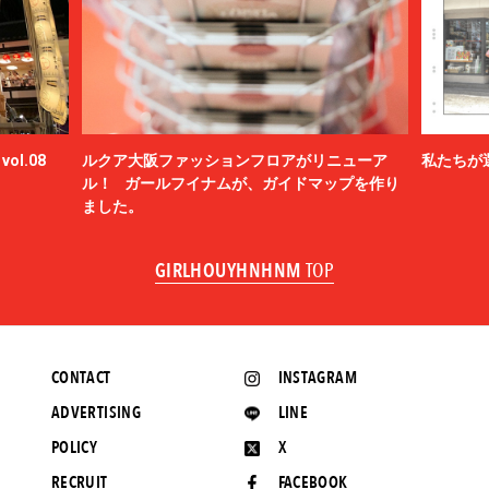
ol.08
ルクア大阪ファッションフロアがリニューア
私たちが
ル！ ガールフイナムが、ガイドマップを作り
ました。
GIRLHOUYHNHNM
TOP
CONTACT
INSTAGRAM
ADVERTISING
LINE
POLICY
X
RECRUIT
FACEBOOK