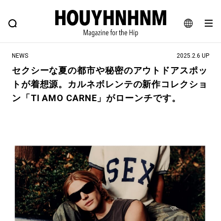
NEWS
FEATURE
BLOG
SNAP
Commune H
ヒップなファッション、カルチャー、ライフスタイルWEBマガジン
JA
NEWS
2025.2.6 UP
EN
セクシーな夏の都市や秘密のアウトドアスポッ
トが着想源。カルネボレンテの新作コレクショ
#注目のタグ
ン「TI AMO CARNE」がローンチです。
#SHOPPING ADDICT
#憧れの逸品
#ESSENTIAL DESIGNS
#古着サミット
#NEW VINTAGE
#マイナーグッド図鑑
#路地裏てぃーん。
#MONTHLY JOURNAL
#GH 銘品の所以
#フイナムのYouTube
#Commune H
#FOCUS IT
#AH.H
#ととけん
#FASHION
#MUSIC
#MOVIE