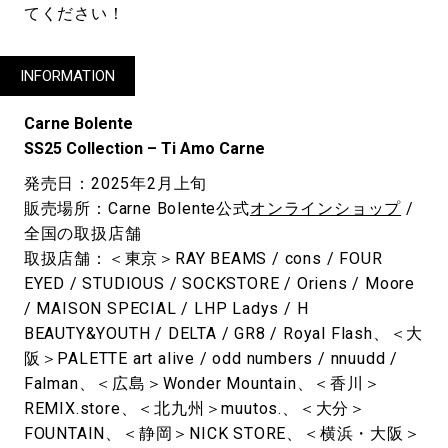
てください！
INFORMATION
Carne Bolente
SS25 Collection – Ti Amo Carne
発売日：2025年2月上旬
販売場所：Carne Bolente公式
オンラインショップ
/
全国の取扱店舗
取扱店舗：＜東京＞RAY BEAMS / cons / FOUR
EYED / STUDIOUS / SOCKSTORE / Oriens / Moore
/ MAISON SPECIAL / LHP Ladys / H
BEAUTY&YOUTH / DELTA / GR8 / Royal Flash、＜大
阪＞PALETTE art alive / odd numbers / nnuudd /
Falman、＜広島＞Wonder Mountain、＜香川＞
REMIX.store、＜北九州＞muutos.、＜大分＞
FOUNTAIN、＜静岡＞NICK STORE、＜横浜・大阪＞