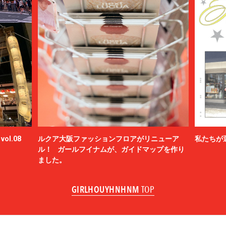
ol.08
ルクア大阪ファッションフロアがリニューア
私たちが
ル！ ガールフイナムが、ガイドマップを作り
ました。
GIRLHOUYHNHNM
TOP