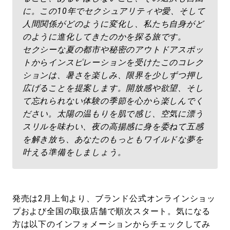
に。この10年でセクシュアリティや愛、そして
人間関係がどのように変化し、私たち自身がど
のように進化してきたのかを探る旅です。
セクシーな夏の都市や秘密のアウトドアスポッ
トからインスピレーションを受けたこのコレク
ションは、暑さを楽しみ、限界を少しずつ押し
広げることを提案します。開放感や欲望、そし
て忘れられない体験の季節を心から楽しんでく
ださい。太陽の温もりを肌で感じ、空気に漂う
スリルを味わい、夜の高揚感に身を委ねて五感
を解き放ち、あなたのもっともワイルドな夢を
叶える準備をしましょう。
発売は2月上旬より、ブランド公式オンラインショッ
プおよび全国の取扱店舗で順次スタート。気になる
方は以下のインフォメーションからチェックしてみ