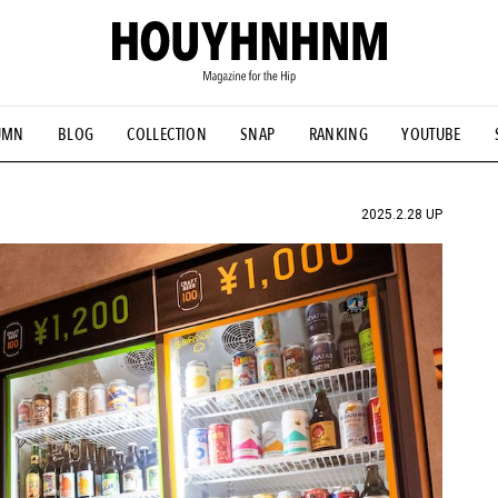
UMN
BLOG
COLLECTION
SNAP
RANKING
YOUTUBE
NS
#古着サミット
#NEW VINTAGE
#マイナーグッド図鑑
#FOCUS IT
#AH.H
#ととけん
#FASHION
#MUSIC
#M
2025.2.28 UP