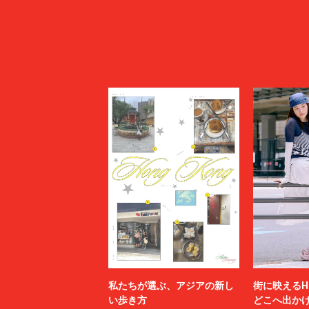
私たちが選ぶ、アジアの新し
街に映えるH
い歩き方
どこへ出か