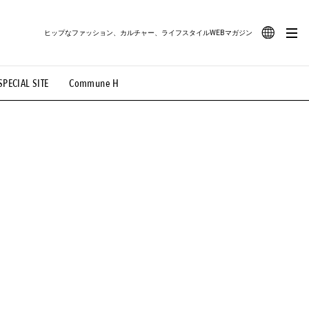
ヒップなファッション、カルチャー、ライフスタイルWEBマガジン
JA
SPECIAL SITE
Commune H
#路地裏てぃーん。
#MONTHLY JOURNAL
EN
OVIE
#LIFESTYLE
#SNEAKER
#OUTDOOR