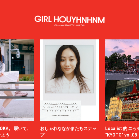
OKA。 履いて、
おしゃれななかまたちスナッ
Localist 的 
けよう
プ
“KYOTO” vol.08