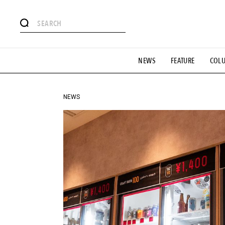
#注目のタグ
NEWS
FEATURE
COL
#SHOPPING ADDICT
#憧れの逸品
#ESSENTIAL DESIG
#GH 銘品の所以
#フイナムのYouTube
#Commune H
#SPORTS
#HANDSOME HANDBOOK
NEWS