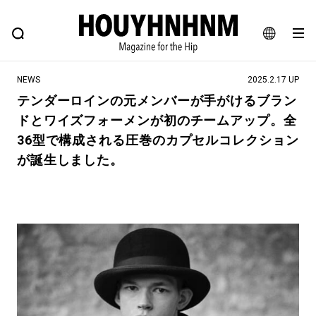
NEWS
FEATURE
BLOG
SNAP
Commune H
ヒップなファッション、カルチャー、ライフスタイルWEBマガジン
JA
NEWS
2025.2.17 UP
EN
テンダーロインの元メンバーが手がけるブラン
ドとワイズフォーメンが初のチームアップ。全
#注目のタグ
36型で構成される圧巻のカプセルコレクション
#SHOPPING ADDICT
#憧れの逸品
が誕生しました。
#ESSENTIAL DESIGNS
#古着サミット
#NEW VINTAGE
#マイナーグッド図鑑
#路地裏てぃーん。
#MONTHLY JOURNAL
#GH 銘品の所以
#フイナムのYouTube
#Commune H
#FOCUS IT
#AH.H
#ととけん
#FASHION
#MUSIC
#MOVIE