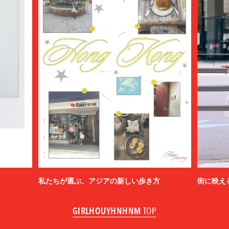
私たちが選ぶ、アジアの新しい歩き方
街に映え
GIRLHOUYHNHNM
TOP