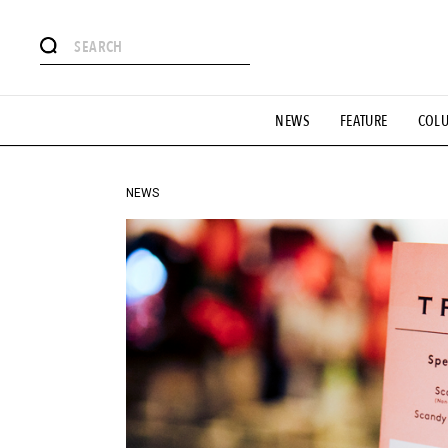
#注目のタグ
NEWS
FEATURE
COL
#SHOPPING ADDICT
#憧れの逸品
#ESSENTIAL DESIG
#GH 銘品の所以
#フイナムのYouTube
#Commune H
#SPORTS
#HANDSOME HANDBOOK
NEWS