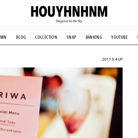
UMN
BLOG
COLLECTION
SNAP
RANKING
YOUTUBE
NS
#古着サミット
#NEW VINTAGE
#マイナーグッド図鑑
#FOCUS IT
#AH.H
#ととけん
#FASHION
#MUSIC
#M
2017.9.4 UP