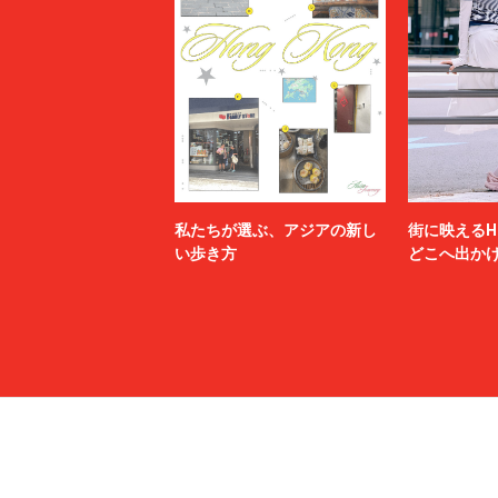
私たちが選ぶ、アジアの新し
街に映えるH
い歩き方
どこへ出か