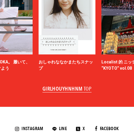
OKA。 履いて、
おしゃれななかまたちスナッ
Localist 的 
けよう
プ
“KYOTO” vol.08
GIRLHOUYHNHNM
TOP
INSTAGRAM
LINE
X
FACEBOOK