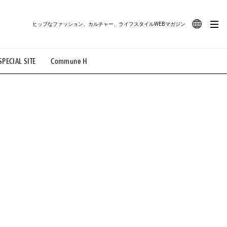
ヒップなファッション、カルチャー、ライフスタイルWEBマガジン
JA
SPECIAL SITE
Commune H
#路地裏てぃーん。
#MONTHLY JOURNAL
EN
OVIE
#LIFESTYLE
#SNEAKER
#OUTDOOR