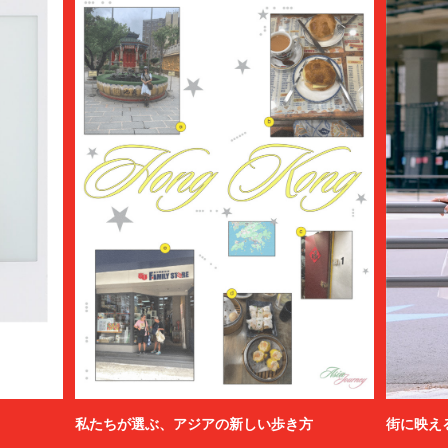
私たちが選ぶ、アジアの新しい歩き方
街に映え