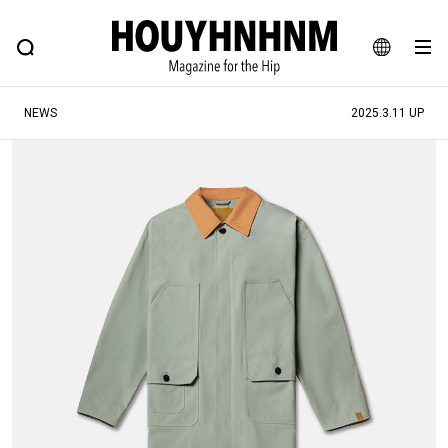
NEWS
FEATURE
BLOG
SNAP
Commune H
ヒップなファッション、カルチャー、ライフスタイルWEBマガジン
JA
NEWS
2025.3.11 UP
EN
#注目のタグ
#SHOPPING ADDICT
#憧れの逸品
#ESSENTIAL DESIGNS
#古着サミット
#NEW VINTAGE
#マイナーグッド図鑑
#路地裏てぃーん。
#MONTHLY JOURNAL
#GH 銘品の所以
#フイナムのYouTube
#Commune H
#FOCUS IT
#AH.H
#ととけん
#FASHION
#MUSIC
#MOVIE