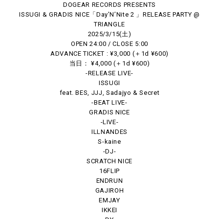
DOGEAR RECORDS PRESENTS
ISSUGI & GRADIS NICE「Day’N’Nite 2 」RELEASE PARTY @
TRIANGLE
2025/3/15(土)
OPEN 24:00 / CLOSE 5:00
ADVANCE TICKET : ¥3,000 (＋1d ¥600)
当日： ¥4,000 (＋1d ¥600)
-RELEASE LIVE-
ISSUGI
feat. BES, JJJ, Sadajyo & Secret
-BEAT LIVE-
GRADIS NICE
-LIVE-
ILLNANDES
S-kaine
-DJ-
SCRATCH NICE
16FLIP
ENDRUN
GAJIROH
EMJAY
IKKEI