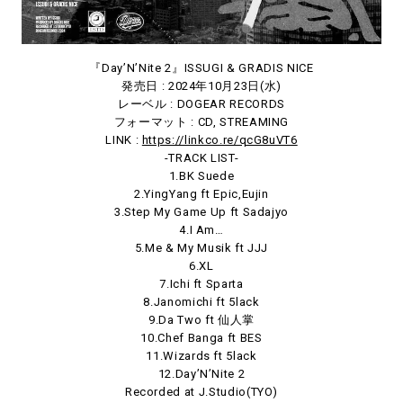
『Day’N’Nite 2』ISSUGI & GRADIS NICE
発売日 : 2024年10月23日(水)
レーベル : DOGEAR RECORDS
フォーマット : CD, STREAMING
LINK :
https://linkco.re/qcG8uVT6
-TRACK LIST-
1.BK Suede
2.YingYang ft Epic,Eujin
3.Step My Game Up ft Sadajyo
4.I Am…
5.Me & My Musik ft JJJ
6.XL
7.Ichi ft Sparta
8.Janomichi ft 5lack
9.Da Two ft 仙人掌
10.Chef Banga ft BES
11.Wizards ft 5lack
12.Day’N’Nite 2
Recorded at J.Studio(TYO)