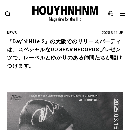
NEWS
FEATURE
BLOG
SNAP
Commune H
ヒップなファッション、カルチャー、ライフスタイルWEBマガジン
JA
NEWS
2025.3.11 UP
EN
『Day’N’Nite 2』の大阪でのリリースパーティ
は、スペシャルなDOGEAR RECORDSプレゼン
#注目のタグ
ツで。レーベルとゆかりのある仲間たちが駆け
#SHOPPING ADDICT
#憧れの逸品
つけます。
#MONTHLY JOURNAL
#ESSENTIAL DESIGNS
#NEW VINTAGE
#古着サミット
#マイナーグッド図鑑
#フイナムのYouTube
#Commune H
#FOCUS IT
#AH.H
#ととけん
#FASHION
#MUSIC
#MOVIE
#LIFESTYLE
#SNEAKER
#OUTDOOR