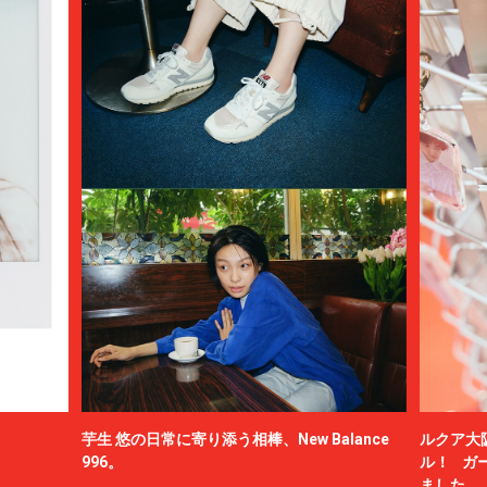
芋生 悠の日常に寄り添う相棒、New Balance
ルクア大
996。
ル！ ガ
ました。