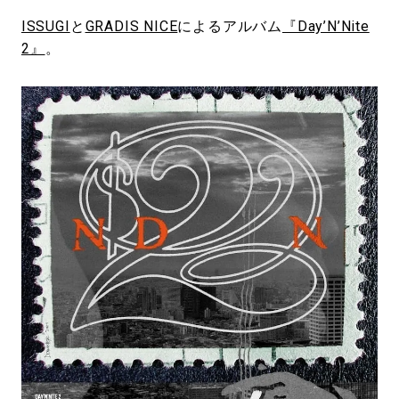
ISSUGI
と
GRADIS NICE
によるアルバム
『Day’N’Nite
2』
。