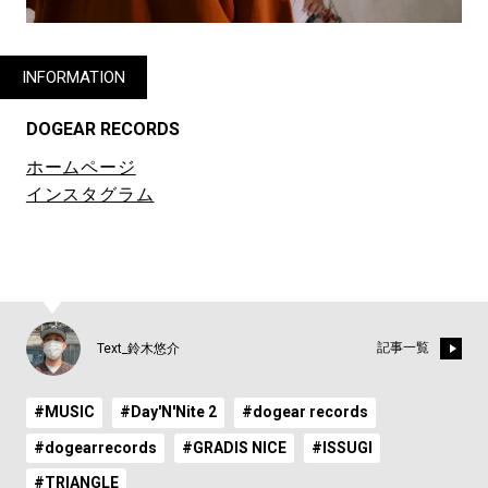
INFORMATION
DOGEAR RECORDS
ホームページ
インスタグラム
記事一覧
Text_鈴木悠介
#MUSIC
#Day'N'Nite 2
#dogear records
#dogearrecords
#GRADIS NICE
#ISSUGI
#TRIANGLE