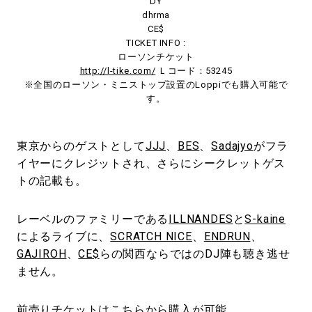
DY
dhrma
CE$
TICKET INFO :
ローソンチケット
http://l-tike.com/
Ｌコード：53245
※全国のローソン・ミニストップ設置のLoppiでも購入可能で
す。
東京からのゲストとして
JJJ
、
BES
、
Sadajyo
がフラ
イヤーにクレジットされ、さらにシークレットゲス
トの記載も。
レーベルのファミリーである
ILLNANDES
と
S-kaine
によるライブに、
SCRATCH NICE
、
ENDRUN
、
GAJIROH
、
CE$
らの関西ならではのDJ陣も聴き逃せ
ません。
前売りチケットはこちらから購入が可能。