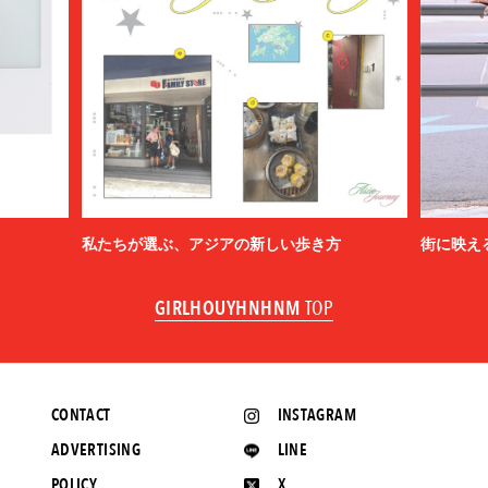
私たちが選ぶ、アジアの新しい歩き方
街に映え
GIRLHOUYHNHNM
TOP
CONTACT
INSTAGRAM
ADVERTISING
LINE
POLICY
X