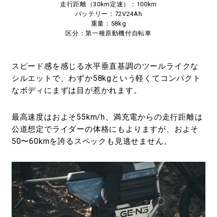
走行距離（30km定速）：100km
バッテリー：72V24Ah
重量：58kg
区分：第一種原動機付自転車
スピード感を感じる水平垂直基調のツールライクな
シルエットで、わずか58kgという軽くてコンパクト
なボディにまずは目が惹かれます。
最高速度はおよそ55km/h、満充電からの走行距離は
公道想定でライダーの体格にもよりますが、およそ
50〜60kmを誇るスペックも見逃せません。