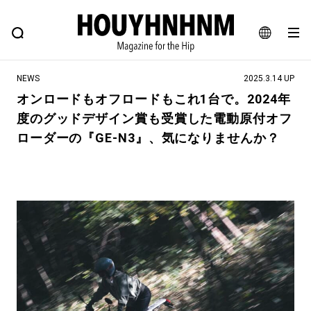
NEWS
FEATURE
BLOG
SNAP
Commune H
ヒップなファッション、カルチャー、ライフスタイルWEBマガジン
JA
NEWS
2025.3.14 UP
EN
オンロードもオフロードもこれ1台で。2024年
度のグッドデザイン賞も受賞した電動原付オフ
#注目のタグ
ローダーの『GE-N3』、気になりませんか？
#SHOPPING ADDICT
#憧れの逸品
#ESSENTIAL DESIGNS
#古着サミット
#NEW VINTAGE
#マイナーグッド図鑑
#路地裏てぃーん。
#MONTHLY JOURNAL
#GH 銘品の所以
#フイナムのYouTube
#Commune H
#FOCUS IT
#AH.H
#ととけん
#FASHION
#MUSIC
#MOVIE