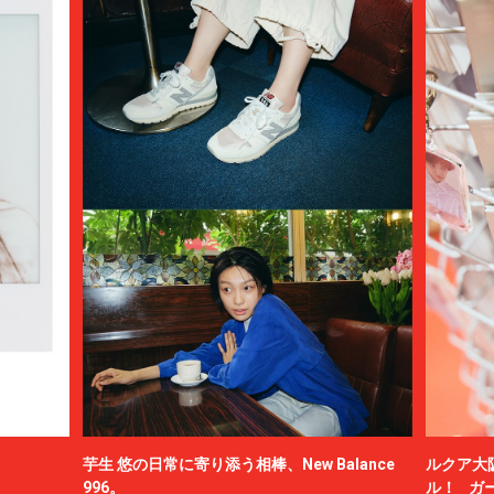
芋生 悠の日常に寄り添う相棒、New Balance
ルクア大
996。
ル！ ガ