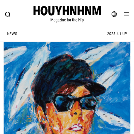
NEWS
FEATURE
BLOG
SNAP
Commune H
ヒップなファッション、カルチャー、ライフスタイルWEBマガジン
JA
NEWS
2025.4.1 UP
EN
#注目のタグ
#SHOPPING ADDICT
#憧れの逸品
#MONTHLY JOURNAL
#ESSENTIAL DESIGNS
#NEW VINTAGE
#古着サミット
#マイナーグッド図鑑
#フイナムのYouTube
#Commune H
#FOCUS IT
#AH.H
#ととけん
#FASHION
#MUSIC
#MOVIE
#LIFESTYLE
#SNEAKER
#OUTDOOR