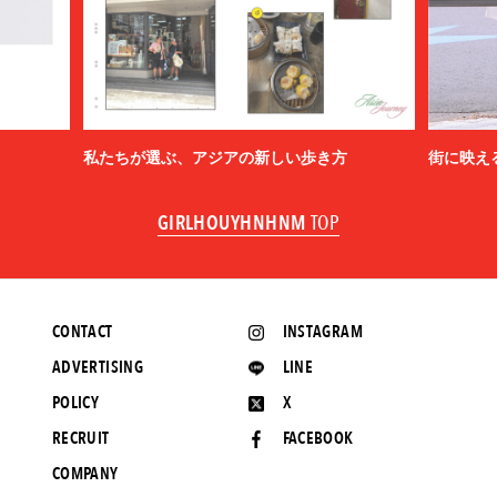
私たちが選ぶ、アジアの新しい歩き方
街に映え
GIRLHOUYHNHNM
TOP
CONTACT
INSTAGRAM
ADVERTISING
LINE
POLICY
X
RECRUIT
FACEBOOK
COMPANY