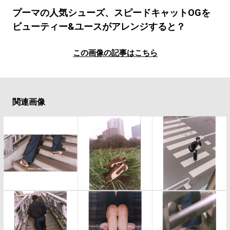
#LIFESTYLE
#SNEAKER
#OUTDOOR
プーマの人気シューズ、スピードキャットOGを
#SPORTS
#HANDSOME HANDBOOK
ビューティー&ユースがアレンジすると？
この画像の記事はこちら
関連画像