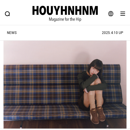
NEWS
FEATURE
BLOG
SNAP
Commune H
ヒップなファッション、カルチャー、ライフスタイルWEBマガジン
JA
NEWS
2025.4.10 UP
EN
#注目のタグ
#SHOPPING ADDICT
#憧れの逸品
#ESSENTIAL DESIGNS
#古着サミット
#NEW VINTAGE
#マイナーグッド図鑑
#路地裏てぃーん。
#MONTHLY JOURNAL
#GH 銘品の所以
#フイナムのYouTube
#Commune H
#FOCUS IT
#AH.H
#ととけん
#FASHION
#MUSIC
#MOVIE