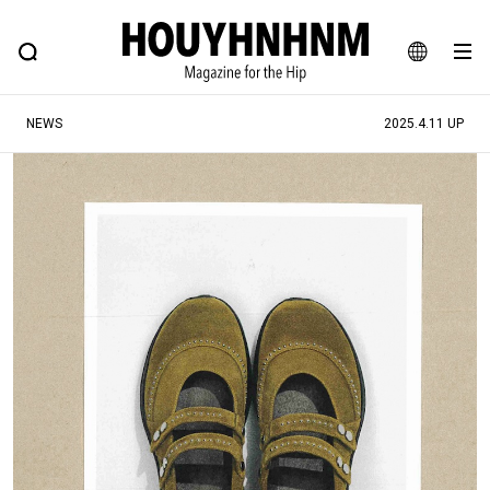
NEWS
FEATURE
BLOG
SNAP
Commune H
ヒップなファッション、カルチャー、ライフスタイルWEBマガジン
JA
NEWS
2025.4.11 UP
EN
#注目のタグ
#SHOPPING ADDICT
#憧れの逸品
#ESSENTIAL DESIGNS
#古着サミット
#NEW VINTAGE
#マイナーグッド図鑑
#路地裏てぃーん。
#MONTHLY JOURNAL
#GH 銘品の所以
#フイナムのYouTube
#Commune H
#FOCUS IT
#AH.H
#ととけん
#FASHION
#MUSIC
#MOVIE