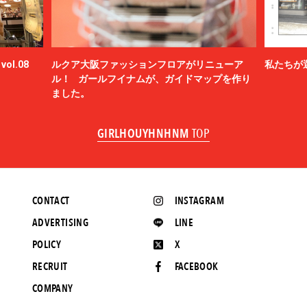
ol.08
ルクア大阪ファッションフロアがリニューア
私たちが
ル！ ガールフイナムが、ガイドマップを作り
ました。
GIRLHOUYHNHNM
TOP
CONTACT
INSTAGRAM
ADVERTISING
LINE
POLICY
X
RECRUIT
FACEBOOK
COMPANY