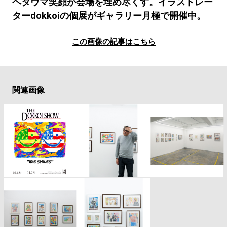
#LIFESTYLE
#SNEAKER
#OUTDOOR
ヘタウマ笑顔が会場を埋め尽くす。イラストレー
ターdokkoiの個展がギャラリー月極で開催中。
#SPORTS
#HANDSOME HANDBOOK
この画像の記事はこちら
関連画像