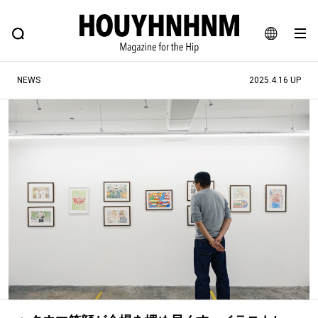
NEWS
FEATURE
BLOG
SNAP
Commune H
ヒップなファッション、カルチャー、ライフスタイルWEBマガジン
JA
NEWS
2025.4.16 UP
EN
#注目のタグ
#SHOPPING ADDICT
#憧れの逸品
#ESSENTIAL DESIGNS
#古着サミット
#NEW VINTAGE
#マイナーグッド図鑑
#路地裏てぃーん。
#MONTHLY JOURNAL
#GH 銘品の所以
#フイナムのYouTube
#Commune H
#FOCUS IT
#AH.H
#ととけん
#FASHION
#MUSIC
#MOVIE