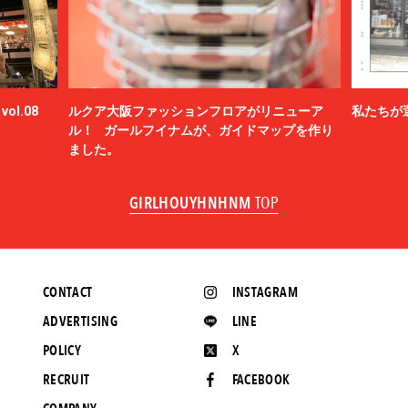
ol.08
ルクア大阪ファッションフロアがリニューア
私たちが
ル！ ガールフイナムが、ガイドマップを作り
ました。
GIRLHOUYHNHNM
TOP
CONTACT
INSTAGRAM
ADVERTISING
LINE
POLICY
X
RECRUIT
FACEBOOK