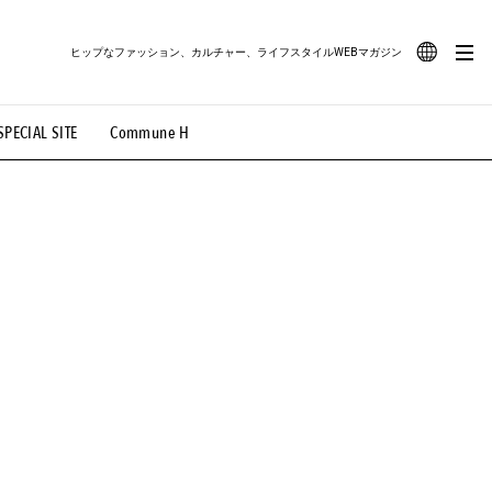
ヒップなファッション、カルチャー、ライフスタイルWEBマガジン
JA
SPECIAL SITE
Commune H
#路地裏てぃーん。
#MONTHLY JOURNAL
EN
OVIE
#LIFESTYLE
#SNEAKER
#OUTDOOR