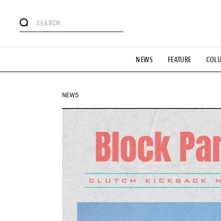
#注目のタグ
NEWS
FEATURE
COL
#SHOPPING ADDICT
#憧れの逸品
#ESSENTIAL DESIG
#GH 銘品の所以
#フイナムのYouTube
#Commune H
#SPORTS
#HANDSOME HANDBOOK
NEWS