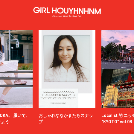
OKA。 履いて、
おしゃれななかまたちスナッ
Localist 的 
けよう
プ
“KYOTO” vol.08