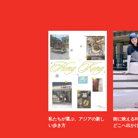
私たちが選ぶ、アジアの新し
街に映えるH
い歩き方
どこへ出か