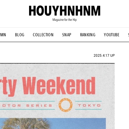
UMN
BLOG
COLLECTION
SNAP
RANKING
YOUTUBE
NS
#古着サミット
#NEW VINTAGE
#マイナーグッド図鑑
#FOCUS IT
#AH.H
#ととけん
#FASHION
#MUSIC
#M
2025.4.17 UP