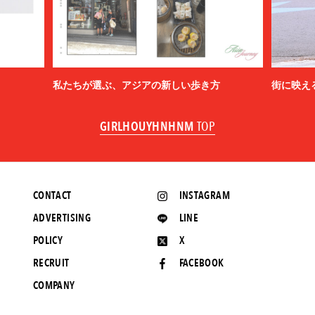
私たちが選ぶ、アジアの新しい歩き方
街に映え
GIRLHOUYHNHNM
TOP
CONTACT
INSTAGRAM
ADVERTISING
LINE
POLICY
X
RECRUIT
FACEBOOK
COMPANY