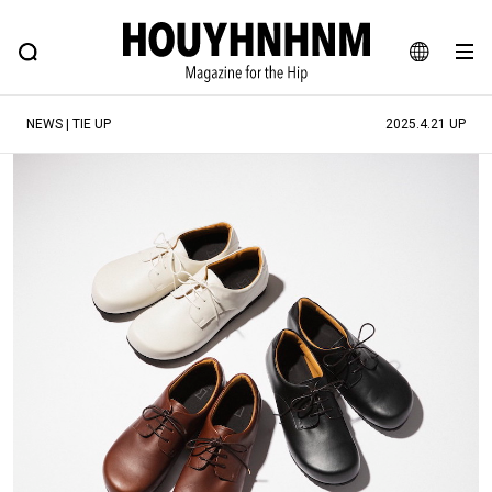
NEWS
FEATURE
BLOG
SNAP
Commune H
ヒップなファッション、カルチャー、ライフスタイルWEBマガジン
JA
NEWS | TIE UP
2025.4.21 UP
EN
#注目のタグ
#SHOPPING ADDICT
#憧れの逸品
#ESSENTIAL DESIGNS
#古着サミット
#NEW VINTAGE
#マイナーグッド図鑑
#路地裏てぃーん。
#MONTHLY JOURNAL
#GH 銘品の所以
#フイナムのYouTube
#Commune H
#FOCUS IT
#AH.H
#ととけん
#FASHION
#MUSIC
#MOVIE