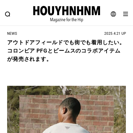
NEWS
FEATURE
BLOG
SNAP
Commune H
ヒップなファッション、カルチャー、ライフスタイルWEBマガジン
JA
NEWS
2025.4.21 UP
EN
アウトドアフィールドでも街でも着用したい。
コロンビア PFGとビームスのコラボアイテム
#注目のタグ
が発売されます。
#SHOPPING ADDICT
#憧れの逸品
#ESSENTIAL DESIGNS
#古着サミット
#NEW VINTAGE
#マイナーグッド図鑑
#路地裏てぃーん。
#MONTHLY JOURNAL
#GH 銘品の所以
#フイナムのYouTube
#Commune H
#FOCUS IT
#AH.H
#ととけん
#FASHION
#MUSIC
#MOVIE