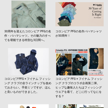
30周年を迎えたコロンビア PFGの名
コロンビア PFGの名作バハマシャツ
作・バハマシャツ。その魅力のすべ
が30周年！
てを堪能できる特別な3日間へ。
コロンビアPFG × フイナム フィッシ
コロンビア PFG × フイナム フィッシ
ング クラブの全ラインナップを改め
ング クラブのコラボ企画第二弾。
ておさらい。手前ミソですが、ほん
ヒップな趣味人たちはフィッシング
と良いものができました。
ウエアを着て、どこに行ってなにを
する？