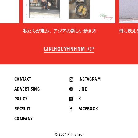
私たちが選ぶ、アジアの新しい歩き方
街に映え
GIRLHOUYHNHNM
TOP
CONTACT
INSTAGRAM
ADVERTISING
LINE
POLICY
X
RECRUIT
FACEBOOK
COMPANY
©️ 2004 Rhino Inc.