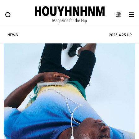
NEWS
FEATURE
BLOG
SNAP
Commune H
ヒップなファッション、カルチャー、ライフスタイルWEBマガジン
JA
NEWS
2025.4.25 UP
EN
#注目のタグ
#SHOPPING ADDICT
#憧れの逸品
#ESSENTIAL DESIGNS
#古着サミット
#NEW VINTAGE
#マイナーグッド図鑑
#路地裏てぃーん。
#MONTHLY JOURNAL
#GH 銘品の所以
#フイナムのYouTube
#Commune H
#FOCUS IT
#AH.H
#ととけん
#FASHION
#MUSIC
#MOVIE