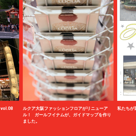
ol.08
ルクア大阪ファッションフロアがリニューア
私たちが
ル！ ガールフイナムが、ガイドマップを作り
ました。