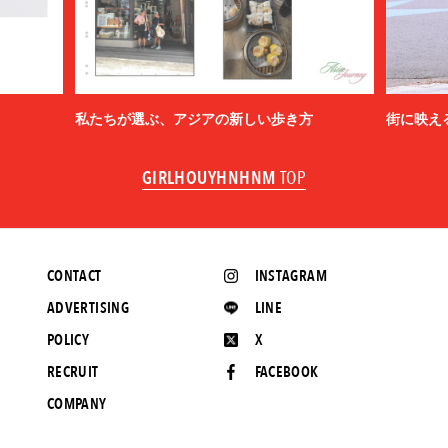
私たちが選ぶ、アジアの新しい歩き方
街に映え
GIRLHOUYHNHNM
TOP
CONTACT
INSTAGRAM
ADVERTISING
LINE
POLICY
X
RECRUIT
FACEBOOK
COMPANY