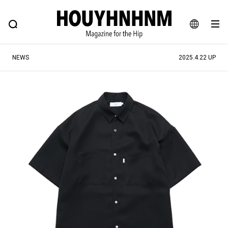
NEWS
FEATURE
BLOG
SNAP
Commune H
ヒップなファッション、カルチャー、ライフスタイルWEBマガジン
JA
NEWS
2025.4.22 UP
EN
#注目のタグ
#SHOPPING ADDICT
#憧れの逸品
#ESSENTIAL DESIGNS
#古着サミット
#NEW VINTAGE
#マイナーグッド図鑑
#路地裏てぃーん。
#MONTHLY JOURNAL
#GH 銘品の所以
#フイナムのYouTube
#Commune H
#FOCUS IT
#AH.H
#ととけん
#FASHION
#MUSIC
#MOVIE