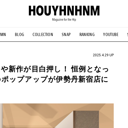
UMN
BLOG
COLLECTION
SNAP
RANKING
YOUTUBE
NS
#古着サミット
#NEW VINTAGE
#マイナーグッド図鑑
#FOCUS IT
#AH.H
#ととけん
#FASHION
#MUSIC
#M
2025.4.29 UP
や新作が目白押し！ 恒例となっ
のポップアップが伊勢丹新宿店に