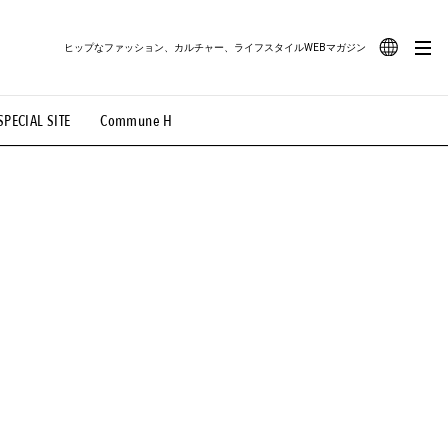
ヒップなファッション、カルチャー、ライフスタイルWEBマガジン
JA
SPECIAL SITE
Commune H
#路地裏てぃーん。
#MONTHLY JOURNAL
EN
OVIE
#LIFESTYLE
#SNEAKER
#OUTDOOR