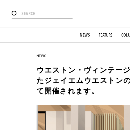
#注目のタグ
NEWS
FEATURE
COL
#SHOPPING ADDICT
#憧れの逸品
#ESSENTIAL DESIG
#GH 銘品の所以
#フイナムのYouTube
#Commune H
#SPORTS
#HANDSOME HANDBOOK
NEWS
ウエストン・ヴィンテージ
たジェイエムウエストン
て開催されます。