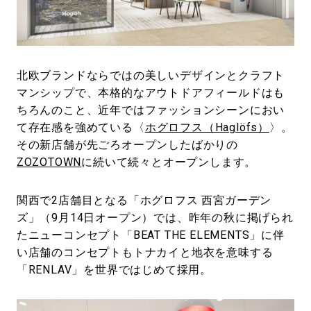
#LIFESTYLE
#SNEAKER
#OUTDOOR
#SPORTS
#HANDSOME HANDBOOK
北欧ブランドならではの美しいデザインとクラフト
マンシップで、本格的なアウトドアフィールドはも
ちろんのこと、近年ではファッションシーンにおい
て存在感を強めている〈
ホグロフス（Haglöfs）
〉。
その新店舗が先ごろオープンしたばかりの
ZOZOTOWN
に続いて続々とオープンします。
関西で2店舗目となる「ホグロフス 西宮ガーデン
ズ」（9月14日オープン）では、昨年の秋に掲げられ
たニューコンセプト「BEAT THE ELEMENTS」に伴
い店舗のコンセプトもトナカイと地衣を意味する
「RENLAV」を世界ではじめて採用。