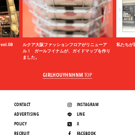
ol.08
ルクア大阪ファッションフロアがリニューア
私たちが
ル！ ガールフイナムが、ガイドマップを作り
ました。
GIRLHOUYHNHNM
TOP
CONTACT
INSTAGRAM
ADVERTISING
LINE
POLICY
X
RECRUIT
FACEBOOK