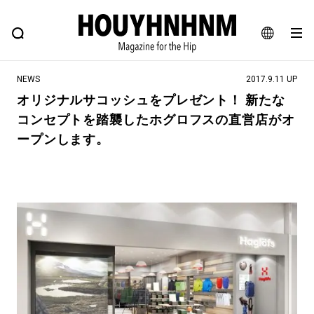
NEWS
FEATURE
BLOG
SNAP
Commune H
ヒップなファッション、カルチャー、ライフスタイルWEBマガジン
JA
NEWS
2017.9.11 UP
EN
オリジナルサコッシュをプレゼント！ 新たな
コンセプトを踏襲したホグロフスの直営店がオ
#注目のタグ
ープンします。
#SHOPPING ADDICT
#憧れの逸品
#ESSENTIAL DESIGNS
#古着サミット
#NEW VINTAGE
#マイナーグッド図鑑
#路地裏てぃーん。
#MONTHLY JOURNAL
#GH 銘品の所以
#フイナムのYouTube
#Commune H
#FOCUS IT
#AH.H
#ととけん
#FASHION
#MUSIC
#MOVIE