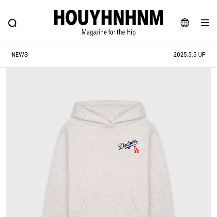
NEWS
FEATURE
BLOG
SNAP
Commune H
ヒップなファッション、カルチャー、ライフスタイルWEBマガジン
JA
NEWS
2025.5.5 UP
EN
#注目のタグ
#SHOPPING ADDICT
#憧れの逸品
#ESSENTIAL DESIGNS
#古着サミット
#NEW VINTAGE
#マイナーグッド図鑑
#路地裏てぃーん。
#MONTHLY JOURNAL
#GH 銘品の所以
#フイナムのYouTube
#Commune H
#FOCUS IT
#AH.H
#ととけん
#FASHION
#MUSIC
#MOVIE