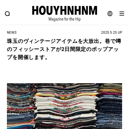
NEWS
FEATURE
BLOG
SNAP
Commune H
ヒップなファッション、カルチャー、ライフスタイルWEBマガジン
JA
NEWS
2025.5.25 UP
EN
珠玉のヴィンテージアイテムを大放出。巷で噂
のフィッシーストアが2日間限定のポップアッ
#注目のタグ
プを開催します。
#SHOPPING ADDICT
#憧れの逸品
#ESSENTIAL DESIGNS
#古着サミット
#NEW VINTAGE
#マイナーグッド図鑑
#路地裏てぃーん。
#MONTHLY JOURNAL
#GH 銘品の所以
#フイナムのYouTube
#Commune H
#FOCUS IT
#AH.H
#ととけん
#FASHION
#MUSIC
#MOVIE