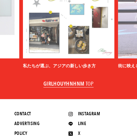
私たちが選ぶ、アジアの新しい歩き方
街に映え
GIRLHOUYHNHNM
TOP
CONTACT
INSTAGRAM
ADVERTISING
LINE
POLICY
X