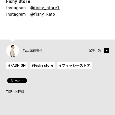
Fishy Store
Instagram：
@fishy_store1
Instagram：
@fishy_kato
記事一覧
Text_加藤誓也
#FASHION
#Fishy store
#フィッシーストア
TOP
>
NEWS