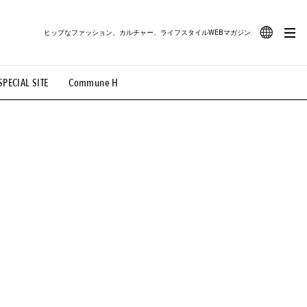
ヒップなファッション、カルチャー、ライフスタイルWEBマガジン
JA
SPECIAL SITE
Commune H
#路地裏てぃーん。
#MONTHLY JOURNAL
EN
OVIE
#LIFESTYLE
#SNEAKER
#OUTDOOR