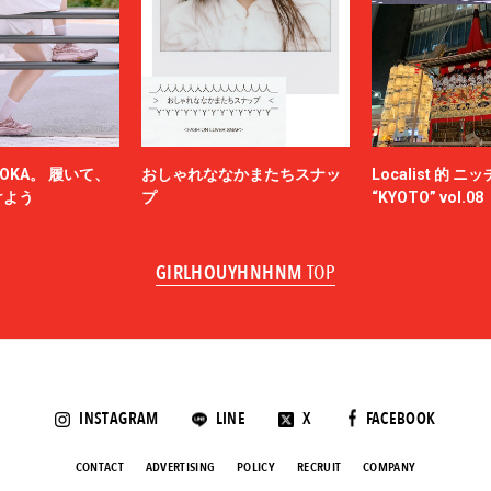
OKA。 履いて、
おしゃれななかまたちスナッ
Localist 的 
けよう
プ
“KYOTO” vol.08
GIRLHOUYHNHNM
TOP
INSTAGRAM
LINE
X
FACEBOOK
CONTACT
ADVERTISING
POLICY
RECRUIT
COMPANY