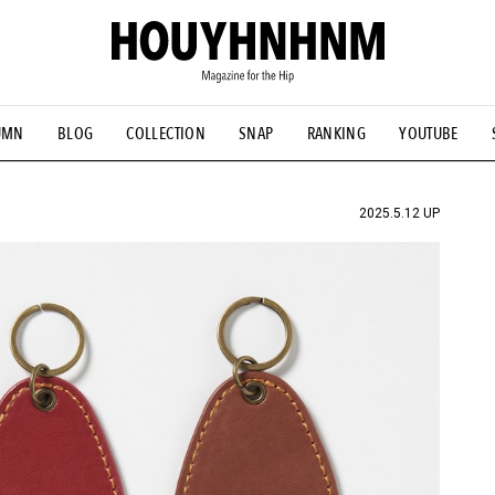
UMN
BLOG
COLLECTION
SNAP
RANKING
YOUTUBE
NS
#古着サミット
#NEW VINTAGE
#マイナーグッド図鑑
#FOCUS IT
#AH.H
#ととけん
#FASHION
#MUSIC
#M
2025.5.12 UP