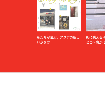
私たちが選ぶ、アジアの新し
街に映えるH
い歩き方
どこへ出か