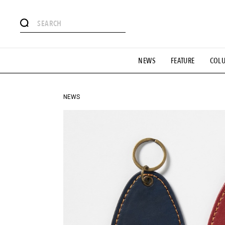
#注目のタグ
NEWS
FEATURE
COL
#SHOPPING ADDICT
#憧れの逸品
#ESSENTIAL DESIG
#GH 銘品の所以
#フイナムのYouTube
#Commune H
#SPORTS
#HANDSOME HANDBOOK
NEWS