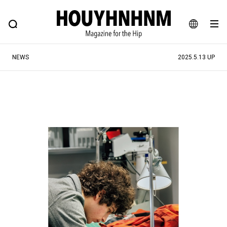
NEWS
FEATURE
BLOG
SNAP
Commune H
ヒップなファッション、カルチャー、ライフスタイルWEBマガジン
JA
NEWS
2025.5.13 UP
EN
#注目のタグ
#SHOPPING ADDICT
#憧れの逸品
#ESSENTIAL DESIGNS
#古着サミット
#NEW VINTAGE
#マイナーグッド図鑑
#路地裏てぃーん。
#MONTHLY JOURNAL
#GH 銘品の所以
#フイナムのYouTube
#Commune H
#FOCUS IT
#AH.H
#ととけん
#FASHION
#MUSIC
#MOVIE