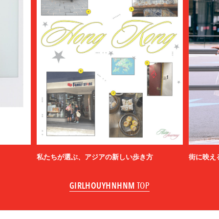
私たちが選ぶ、アジアの新しい歩き方
街に映え
GIRLHOUYHNHNM
TOP