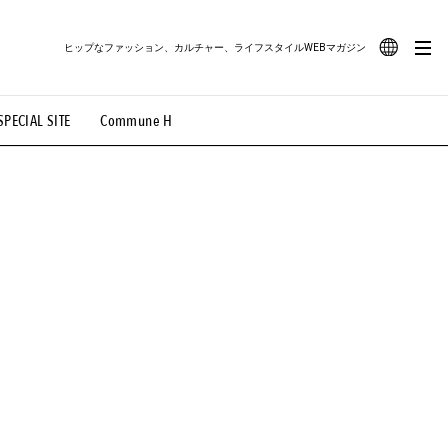
ヒップなファッション、カルチャー、ライフスタイルWEBマガジン
JA
SPECIAL SITE
Commune H
#路地裏てぃーん。
#MONTHLY JOURNAL
EN
OVIE
#LIFESTYLE
#SNEAKER
#OUTDOOR