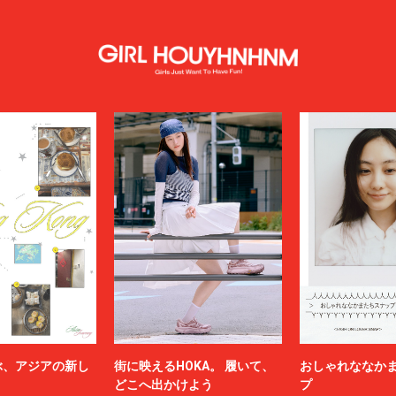
ぶ、アジアの新し
街に映えるHOKA。 履いて、
おしゃれななか
どこへ出かけよう
プ