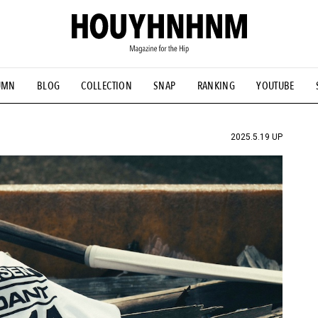
UMN
BLOG
COLLECTION
SNAP
RANKING
YOUTUBE
NS
#古着サミット
#NEW VINTAGE
#マイナーグッド図鑑
#FOCUS IT
#AH.H
#ととけん
#FASHION
#MUSIC
#M
2025.5.19 UP