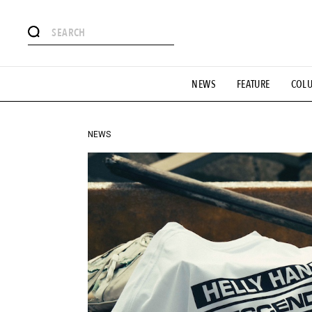
#注目のタグ
NEWS
FEATURE
COL
#SHOPPING ADDICT
#憧れの逸品
#ESSENTIAL DESIG
#GH 銘品の所以
#フイナムのYouTube
#Commune H
#SPORTS
#HANDSOME HANDBOOK
NEWS