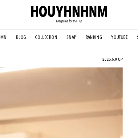
UMN
BLOG
COLLECTION
SNAP
RANKING
YOUTUBE
NS
#古着サミット
#NEW VINTAGE
#マイナーグッド図鑑
#FOCUS IT
#AH.H
#ととけん
#FASHION
#MUSIC
#M
2025.6.9 UP