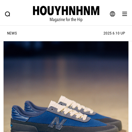
NEWS
FEATURE
BLOG
SNAP
Commune H
ヒップなファッション、カルチャー、ライフスタイルWEBマガジン
JA
NEWS
2025.6.10 UP
EN
#注目のタグ
#SHOPPING ADDICT
#憧れの逸品
#ESSENTIAL DESIGNS
#古着サミット
#NEW VINTAGE
#マイナーグッド図鑑
#路地裏てぃーん。
#MONTHLY JOURNAL
#GH 銘品の所以
#フイナムのYouTube
#Commune H
#FOCUS IT
#AH.H
#ととけん
#FASHION
#MUSIC
#MOVIE