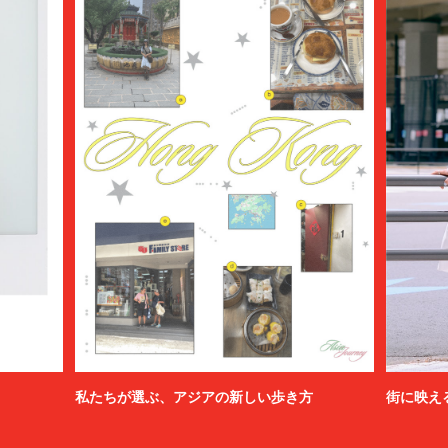
私たちが選ぶ、アジアの新しい歩き方
街に映え