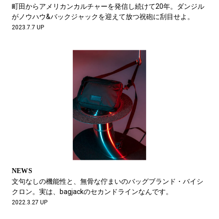
#LIFESTYLE
#SNEAKER
#OUTDOOR
町田からアメリカンカルチャーを発信し続けて20年。ダンジル
#SPORTS
#HANDSOME HANDBOOK
がノウハウ&バックジャックを迎えて放つ祝砲に刮目せよ。
2023.7.7 UP
NEWS
文句なしの機能性と、無骨な佇まいのバッグブランド・バイシ
クロン。実は、bagjackのセカンドラインなんです。
2022.3.27 UP