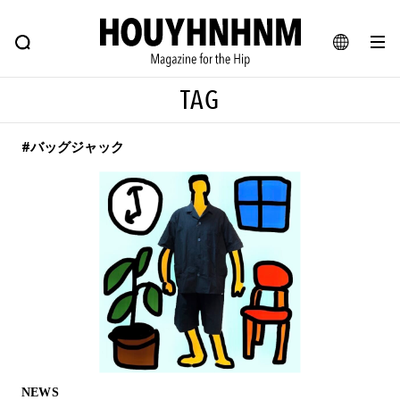
NEWS
FEATURE
BLOG
SNAP
Commune H
ヒップなファッション、カルチャー、ライフスタイルWEBマガジン
JA
TAG
EN
#バッグジャック
#注目のタグ
#SHOPPING ADDICT
#憧れの逸品
#ESSENTIAL DESIGNS
#古着サミット
#NEW VINTAGE
#マイナーグッド図鑑
#路地裏てぃーん。
#MONTHLY JOURNAL
#GH 銘品の所以
#フイナムのYouTube
#Commune H
#FOCUS IT
#AH.H
#ととけん
#FASHION
#MUSIC
#MOVIE
NEWS