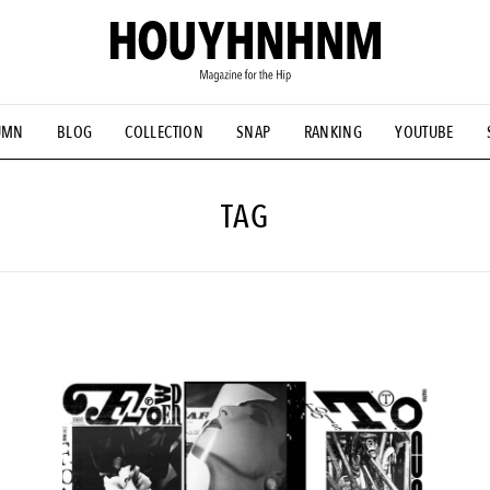
UMN
BLOG
COLLECTION
SNAP
RANKING
YOUTUBE
NS
#古着サミット
#NEW VINTAGE
#マイナーグッド図鑑
#FOCUS IT
#AH.H
#ととけん
#FASHION
#MUSIC
#M
TAG