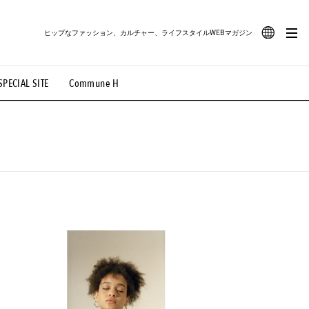
ヒップなファッション、カルチャー、ライフスタイルWEBマガジン
JA
SPECIAL SITE
Commune H
#路地裏てぃーん。
#MONTHLY JOURNAL
EN
OVIE
#LIFESTYLE
#SNEAKER
#OUTDOOR