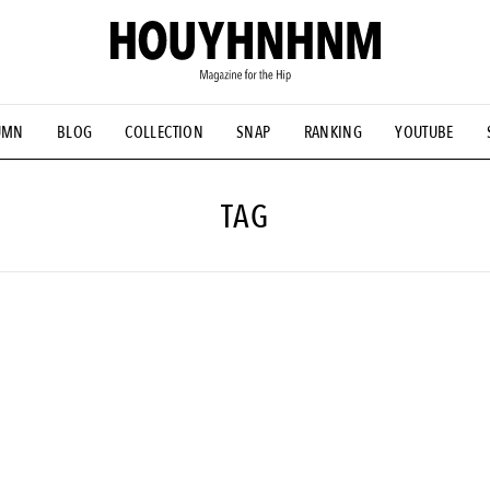
UMN
BLOG
COLLECTION
SNAP
RANKING
YOUTUBE
NS
#古着サミット
#NEW VINTAGE
#マイナーグッド図鑑
#FOCUS IT
#AH.H
#ととけん
#FASHION
#MUSIC
#M
TAG