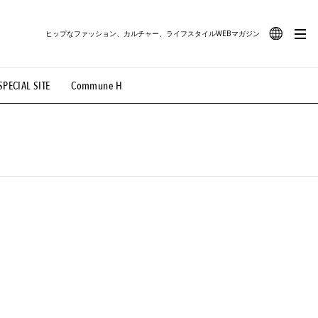
ヒップなファッション、カルチャー、ライフスタイルWEBマガジン
JA
SPECIAL SITE
Commune H
#路地裏てぃーん。
#MONTHLY JOURNAL
EN
OVIE
#LIFESTYLE
#SNEAKER
#OUTDOOR