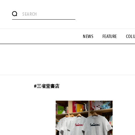
#注目のタグ
NEWS
FEATURE
COL
#SHOPPING ADDICT
#憧れの逸品
#ESSENTIAL DESIG
#GH 銘品の所以
#フイナムのYouTube
#Commune H
#SPORTS
#HANDSOME HANDBOOK
#三省堂書店