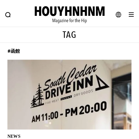
NEWS
FEATURE
BLOG
SNAP
Commune H
ヒップなファッション、カルチャー、ライフスタイルWEBマガジン
JA
TAG
EN
#函館
#注目のタグ
#SHOPPING ADDICT
#憧れの逸品
#ESSENTIAL DESIGNS
#古着サミット
#NEW VINTAGE
#マイナーグッド図鑑
#路地裏てぃーん。
#MONTHLY JOURNAL
#GH 銘品の所以
#フイナムのYouTube
#Commune H
#FOCUS IT
#AH.H
#ととけん
#FASHION
#MUSIC
#MOVIE
NEWS