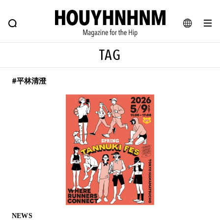
NEWS
FEATURE
BLOG
SNAP
Commune H
ヒップなファッション、カルチャー、ライフスタイルWEBマガジン
JA
TAG
EN
#平林清澄
#注目のタグ
#SHOPPING ADDICT
#憧れの逸品
#ESSENTIAL DESIGNS
#古着サミット
#NEW VINTAGE
#マイナーグッド図鑑
#路地裏てぃーん。
#MONTHLY JOURNAL
#GH 銘品の所以
#フイナムのYouTube
#Commune H
#FOCUS IT
#AH.H
#ととけん
#FASHION
#MUSIC
#MOVIE
NEWS