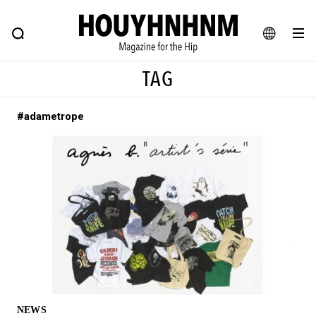
NEWS
FEATURE
BLOG
SNAP
Commune H
ヒップなファッション、カルチャー、ライフスタイルWEBマガジン
JA
TAG
EN
#adametrope
#注目のタグ
#SHOPPING ADDICT
#憧れの逸品
#ESSENTIAL DESIGNS
#古着サミット
#NEW VINTAGE
#マイナーグッド図鑑
#路地裏てぃーん。
#MONTHLY JOURNAL
#GH 銘品の所以
#フイナムのYouTube
#Commune H
#FOCUS IT
#AH.H
#ととけん
#FASHION
#MUSIC
#MOVIE
NEWS