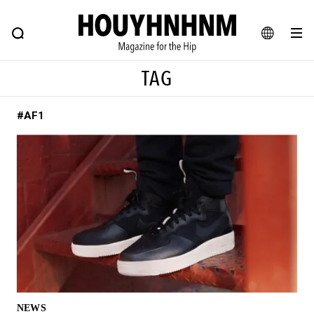
NEWS
FEATURE
BLOG
SNAP
Commune H
ヒップなファッション、カルチャー、ライフスタイルWEBマガジン
JA
TAG
EN
#AF1
#注目のタグ
#SHOPPING ADDICT
#憧れの逸品
#ESSENTIAL DESIGNS
#古着サミット
#NEW VINTAGE
#マイナーグッド図鑑
#路地裏てぃーん。
#MONTHLY JOURNAL
#GH 銘品の所以
#フイナムのYouTube
#Commune H
#FOCUS IT
#AH.H
#ととけん
#FASHION
#MUSIC
#MOVIE
NEWS