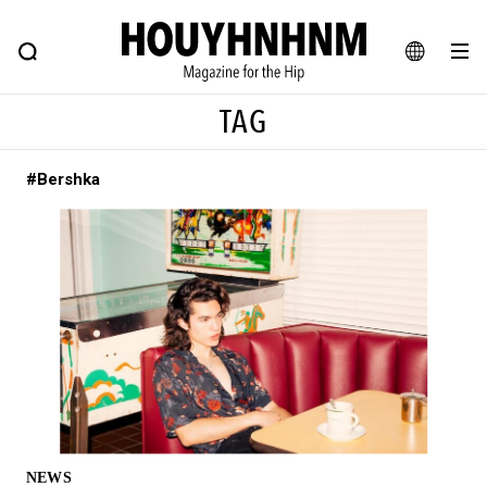
NEWS
FEATURE
BLOG
SNAP
Commune H
ヒップなファッション、カルチャー、ライフスタイルWEBマガジン
JA
TAG
EN
#Bershka
#注目のタグ
#SHOPPING ADDICT
#憧れの逸品
#ESSENTIAL DESIGNS
#古着サミット
#NEW VINTAGE
#マイナーグッド図鑑
#路地裏てぃーん。
#MONTHLY JOURNAL
#GH 銘品の所以
#フイナムのYouTube
#Commune H
#FOCUS IT
#AH.H
#ととけん
#FASHION
#MUSIC
#MOVIE
NEWS