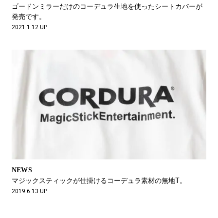
#LIFESTYLE
#SNEAKER
#OUTDOOR
ゴードンミラーだけのコーデュラ生地を使ったシートカバーが
#SPORTS
#HANDSOME HANDBOOK
発売です。
2021.1.12 UP
NEWS
マジックスティックが仕掛けるコーデュラ素材の無地T。
2019.6.13 UP