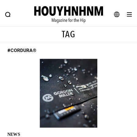
NEWS
FEATURE
BLOG
SNAP
Commune H
ヒップなファッション、カルチャー、ライフスタイルWEBマガジン
JA
TAG
EN
#CORDURA®
#注目のタグ
#SHOPPING ADDICT
#憧れの逸品
#ESSENTIAL DESIGNS
#古着サミット
#NEW VINTAGE
#マイナーグッド図鑑
#路地裏てぃーん。
#MONTHLY JOURNAL
#GH 銘品の所以
#フイナムのYouTube
#Commune H
#FOCUS IT
#AH.H
#ととけん
#FASHION
#MUSIC
#MOVIE
NEWS