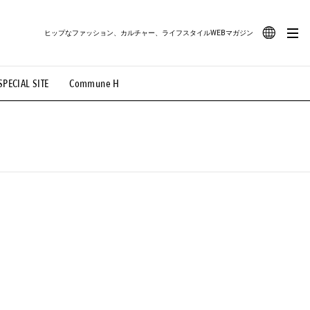
ヒップなファッション、カルチャー、ライフスタイルWEBマガジン
JA
SPECIAL SITE
Commune H
#路地裏てぃーん。
#MONTHLY JOURNAL
EN
OVIE
#LIFESTYLE
#SNEAKER
#OUTDOOR