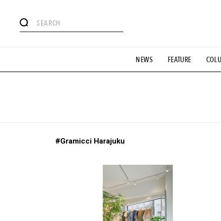
#注目のタグ
NEWS
FEATURE
COL
#SHOPPING ADDICT
#憧れの逸品
#ESSENTIAL DESIG
#GH 銘品の所以
#フイナムのYouTube
#Commune H
#SPORTS
#HANDSOME HANDBOOK
#Gramicci Harajuku