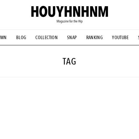
UMN
BLOG
COLLECTION
SNAP
RANKING
YOUTUBE
NS
#古着サミット
#NEW VINTAGE
#マイナーグッド図鑑
#FOCUS IT
#AH.H
#ととけん
#FASHION
#MUSIC
#M
TAG