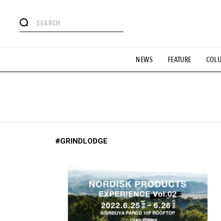
#注目のタグ
NEWS
FEATURE
COL
#SHOPPING ADDICT
#憧れの逸品
#ESSENTIAL DESIG
#GH 銘品の所以
#フイナムのYouTube
#Commune H
#SPORTS
#HANDSOME HANDBOOK
#GRINDLODGE