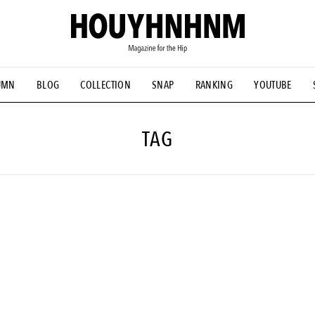
UMN
BLOG
COLLECTION
SNAP
RANKING
YOUTUBE
NS
#古着サミット
#NEW VINTAGE
#マイナーグッド図鑑
#FOCUS IT
#AH.H
#ととけん
#FASHION
#MUSIC
#M
TAG