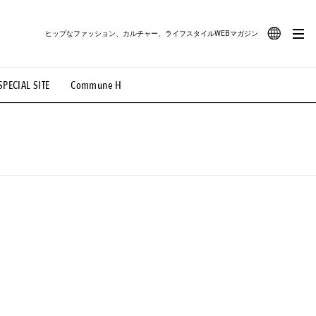
ヒップなファッション、カルチャー、ライフスタイルWEBマガジン
JA
SPECIAL SITE
Commune H
#路地裏てぃーん。
#MONTHLY JOURNAL
EN
OVIE
#LIFESTYLE
#SNEAKER
#OUTDOOR