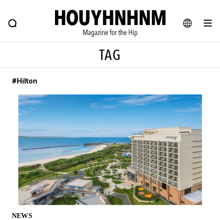
NEWS
FEATURE
BLOG
SNAP
Commune H
ヒップなファッション、カルチャー、ライフスタイルWEBマガジン
JA
TAG
EN
#Hilton
#注目のタグ
#SHOPPING ADDICT
#憧れの逸品
#ESSENTIAL DESIGNS
#古着サミット
#NEW VINTAGE
#マイナーグッド図鑑
#路地裏てぃーん。
#MONTHLY JOURNAL
#GH 銘品の所以
#フイナムのYouTube
#Commune H
#FOCUS IT
#AH.H
#ととけん
#FASHION
#MUSIC
#MOVIE
NEWS