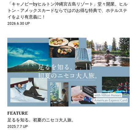
#LIFESTYLE
#SNEAKER
#OUTDOOR
「キャノピーbyヒルトン沖縄宮古島リゾート」堂々開業。ヒル
#SPORTS
#HANDSOME HANDBOOK
トン・アメックスカードならではのお得な特典で、ホテルステ
イをより有意義に！
2026.6.30 UP
FEATURE
足るを知る、初夏のニセコ大人旅。
2025.7.7 UP