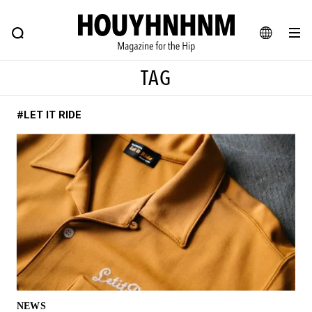
NEWS
FEATURE
BLOG
SNAP
Commune H
ヒップなファッション、カルチャー、ライフスタイルWEBマガジン
JA
TAG
EN
#LET IT RIDE
#注目のタグ
#SHOPPING ADDICT
#憧れの逸品
#ESSENTIAL DESIGNS
#古着サミット
#NEW VINTAGE
#マイナーグッド図鑑
#路地裏てぃーん。
#MONTHLY JOURNAL
#GH 銘品の所以
#フイナムのYouTube
#Commune H
#FOCUS IT
#AH.H
#ととけん
#FASHION
#MUSIC
#MOVIE
NEWS