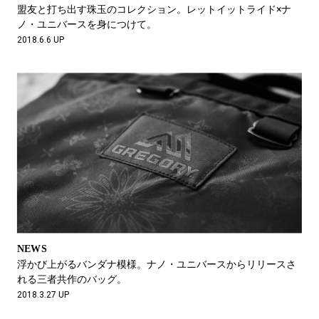
#LIFESTYLE
#SNEAKER
#OUTDOOR
盟友と打ち出す珠玉のコレクション。レットイットライド×ナ
#SPORTS
#HANDSOME HANDBOOK
ノ・ユニバースを身につけて。
2018.6.6 UP
NEWS
浮かび上がるバンダナ模様。ナノ・ユニバースからリリースさ
れる三者共作のバッグ。
2018.3.27 UP