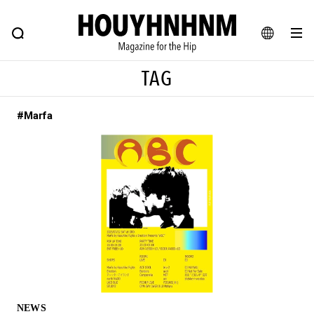
NEWS
FEATURE
BLOG
SNAP
Commune H
ヒップなファッション、カルチャー、ライフスタイルWEBマガジン
JA
TAG
EN
#Marfa
#注目のタグ
#SHOPPING ADDICT
#憧れの逸品
#ESSENTIAL DESIGNS
#古着サミット
#NEW VINTAGE
#マイナーグッド図鑑
#路地裏てぃーん。
#MONTHLY JOURNAL
#GH 銘品の所以
#フイナムのYouTube
#Commune H
#FOCUS IT
#AH.H
#ととけん
#FASHION
#MUSIC
#MOVIE
NEWS