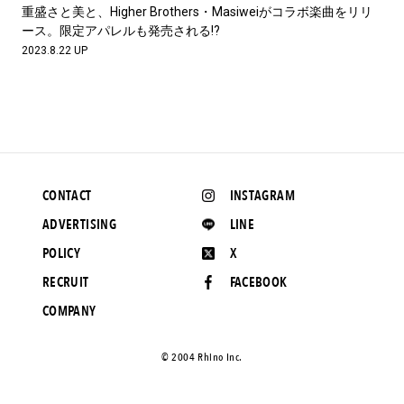
#LIFESTYLE
#SNEAKER
#OUTDOOR
重盛さと美と、Higher Brothers・Masiweiがコラボ楽曲をリリ
#SPORTS
#HANDSOME HANDBOOK
ース。限定アパレルも発売される!?
2023.8.22 UP
CONTACT
INSTAGRAM
ADVERTISING
LINE
POLICY
X
RECRUIT
FACEBOOK
COMPANY
©️ 2004 Rhino Inc.