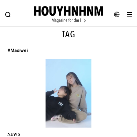
NEWS
FEATURE
BLOG
SNAP
Commune H
ヒップなファッション、カルチャー、ライフスタイルWEBマガジン
JA
TAG
EN
#Masiwei
#注目のタグ
#SHOPPING ADDICT
#憧れの逸品
#ESSENTIAL DESIGNS
#古着サミット
#NEW VINTAGE
#マイナーグッド図鑑
#路地裏てぃーん。
#MONTHLY JOURNAL
#GH 銘品の所以
#フイナムのYouTube
#Commune H
#FOCUS IT
#AH.H
#ととけん
#FASHION
#MUSIC
#MOVIE
NEWS